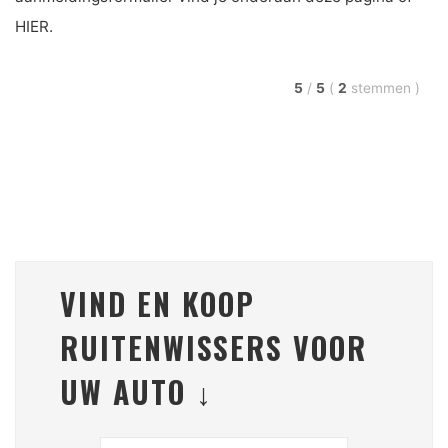
HIER.
5
/
5
(
2
stemmen
)
VIND EN KOOP
RUITENWISSERS VOOR
UW AUTO ↓