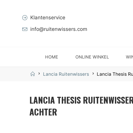
Klantenservice
info@ruitenwissers.com
Skip
HOME
ONLINE WINKEL
WI
to
Home
Lancia Ruitenwissers
Lancia Thesis R
content
LANCIA THESIS RUITENWISSE
ACHTER