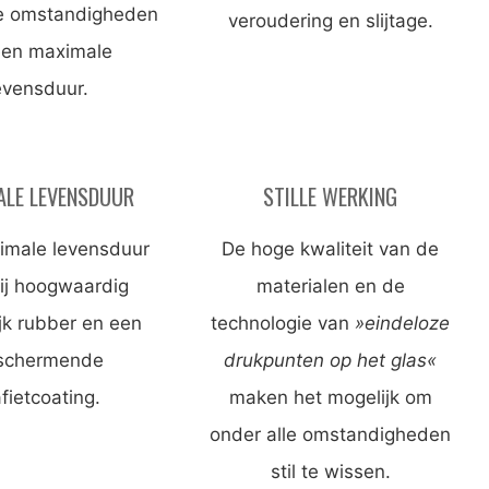
le omstandigheden
veroudering en slijtage.
een maximale
evensduur.
ALE LEVENSDUUR
STILLE WERKING
imale levensduur
De hoge kwaliteit van de
ij hoogwaardig
materialen en de
ijk rubber en een
technologie van
»eindeloze
schermende
drukpunten op het glas«
fietcoating.
maken het mogelijk om
onder alle omstandigheden
stil te wissen.