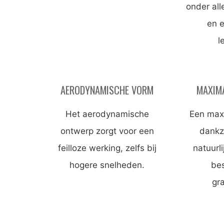
onder al
en 
l
AERODYNAMISCHE VORM
MAXIM
Het aerodynamische
Een max
ontwerp zorgt voor een
dankz
feilloze werking, zelfs bij
natuurl
hogere snelheden.
be
gra